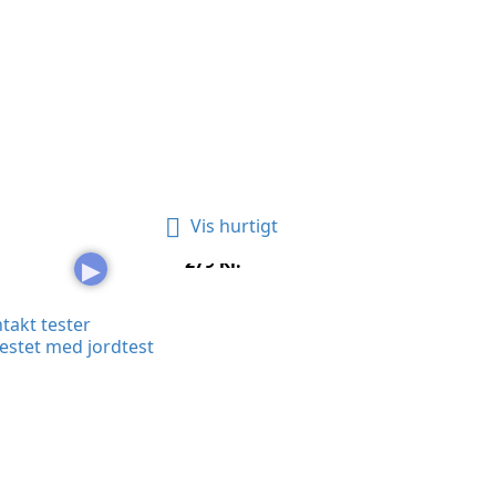

Vis hurtigt
..
Jordspyd For Earthing Med...
Pris
279 kr.
▶