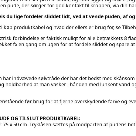
 en pude, der sørger for god kontakt til kroppen, via din hal
is du lige fordeler sliddet lidt, ved at vende puden, af og 
tilkøb produktkabel og hvad der ellers er brug for, se Tilb
ktrisk forbindelse er faktisk muligt for alle betrækkets 8 f
ket fx en gang om ugen for at fordele sliddet og spare a
 har indvævede sølvtråde der har det bedst med skånsom 
lang holdbarhed at man vasker i hånden med lunkent vand o
enstående før brug for at fjerne overskydende farve og ev
PUDE OG TILSLUT PRODUKTKABEL:
. 75 x 50 cm. Tryklåsen sættes på modparten af pudens bet