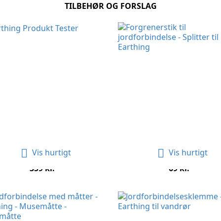
TILBEHØR OG FORSLAG


Vis hurtigt
Vis hurtigt
Earthing Produkt Tester
Forgrenerstik Til...
Pris
Pris
359 kr.
69 kr.