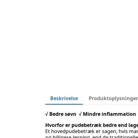
Beskrivelse
Produktoplysninge
√ Bedre søvn √ Mindre inflammation 
Hvorfor er pudebetræk bedre end lag
Et hovedpudebetræk er sagen, hvis man 
og billigere løsning, end de traditione