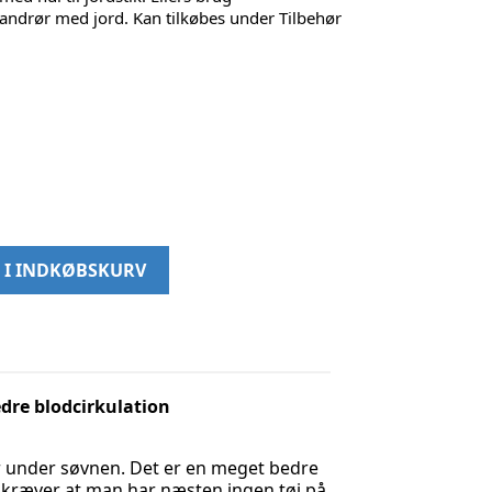
andrør med jord. Kan tilkøbes under Tilbehør
 I INDKØBSKURV
dre blodcirkulation
er under søvnen. Det er en meget bedre
g kræver at man har næsten ingen tøj på,