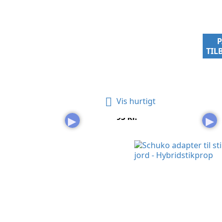
TIL

Vis hurtigt
Jordforbindelse Med...
J
Pris
95 kr.
▶
▶