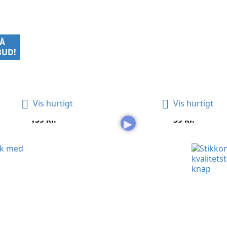
PÅ
BUD!


Vis hurtigt
Vis hurtigt
ordforbindelse Med Måtter...
Jordforbindelsesklemme -.
Pris
Pris
139 kr.
59 kr.
▶