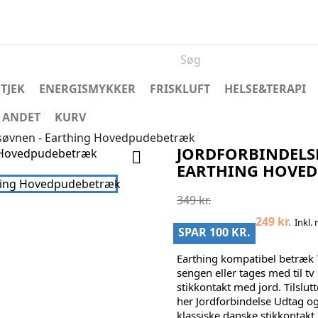
TJEK
ENERGISMYKKER
FRISKLUFT
HELSE&TERAPI
ANDET
KURV
 søvnen - Earthing Hovedpudebetræk
JORDFORBINDELS

EARTHING HOVE
349 kr.
249 kr.
Inkl.
SPAR 100 KR.
Earthing kompatibel betræk 7
sengen eller tages med til tv 
stikkontakt med jord. Tilslut
her Jordforbindelse Udtag og
klassiske danske stikkontakt m