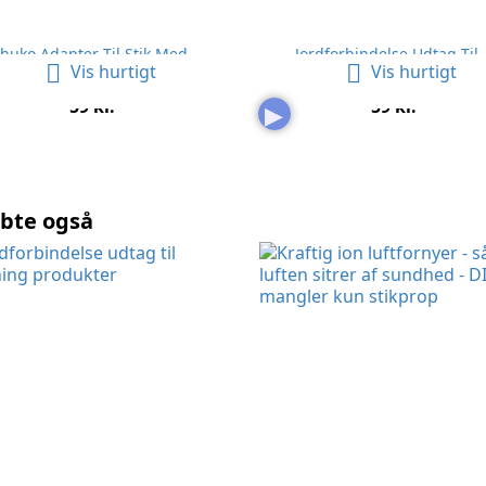
huko Adapter Til Stik Med...
Jordforbindelse Udtag Til..


Vis hurtigt
Vis hurtigt
Pris
Pris
59 kr.
59 kr.
▶
øbte også