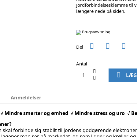
Jordforbindelsesklemme til v
længere nede på siden.
Brugsanvisning
Del
Antal
LÆG
r
Anmeldelser
√ Mindre smerter og ømhed √ Mindre stress og uro √ Be
ener?
skal forbinde sig stabilt til jordens godgørende elektron
lle lagener man ser på markedet, og som ligger og krøller, o