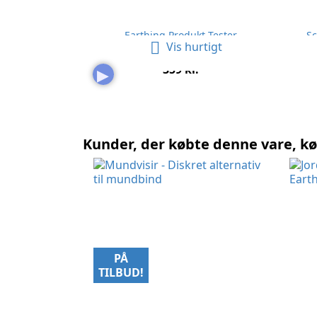
Earthing Produkt Tester
Sc

Vis hurtigt
Pris
359 kr.
▶
Kunder, der købte denne vare, k
PÅ
TILBUD!