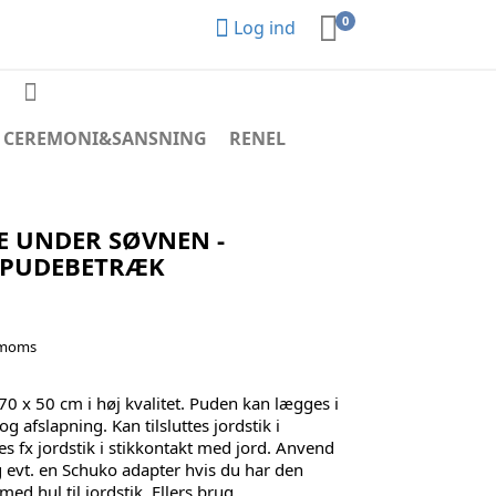
0
Log ind
CEREMONI&SANSNING
RENEL
E UNDER SØVNEN -
DPUDEBETRÆK
 moms
0 x 50 cm i høj kvalitet. Puden kan lægges i
og afslapning. Kan tilsluttes jordstik i
tes fx jordstik i stikkontakt med jord. Anvend
 evt. en Schuko adapter hvis du har den
ed hul til jordstik. Ellers brug