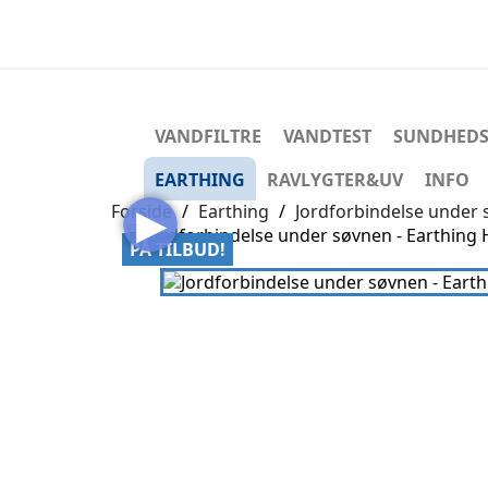
VANDFILTRE
VANDTEST
SUNDHEDS
EARTHING
RAVLYGTER&UV
INFO
▶
Forside
Earthing
Jordforbindelse under

PÅ TILBUD!