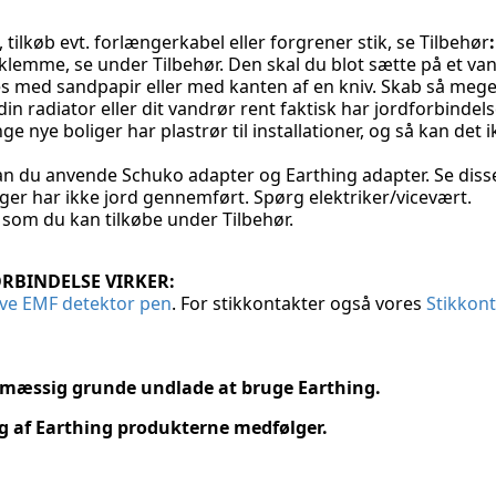
, tilkøb evt. forlængerkabel eller forgrener stik, se Tilbehør
:
sklemme, se under Tilbehør.
Den skal du blot sætte på et van
es med sandpapir eller med kanten af en kniv. Skab så mege
t din radiator eller dit vandrør rent faktisk har jordforbinde
 nye boliger har plastrør til installationer, og så kan det
n du anvende Schuko adapter og Earthing adapter. Se disse.
iger har ikke jord gennemført. Spørg elektriker/vicevært.
 som du kan tilkøbe under Tilbehør.
ORBINDELSE VIRKER:
ive EMF detektor pen
. For stikkontakter også vores
Stikkont
smæssig grunde undlade at bruge Earthing.
g af Earthing produkterne medfølger.