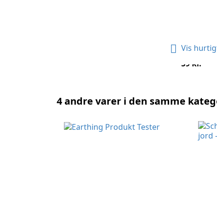

Vis hurtig
Schuko Adapter Til Stik
Pris
59 kr.
4 andre varer i den samme katego