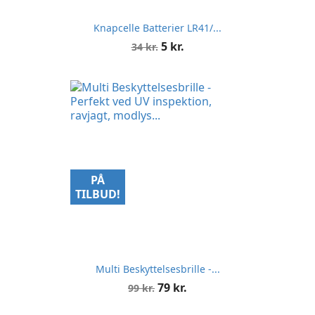
Knapcelle Batterier LR41/...
Normalpris
Pris
5 kr.
34 kr.
PÅ
TILBUD!
Multi Beskyttelsesbrille -...
Normalpris
Pris
79 kr.
99 kr.