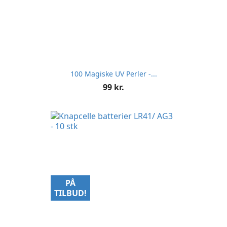
100 Magiske UV Perler -...
Pris
99 kr.
PÅ
TILBUD!