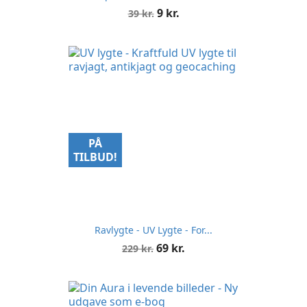
Normalpris
Pris
9 kr.
39 kr.
PÅ
TILBUD!
Ravlygte - UV Lygte - For...
Normalpris
Pris
69 kr.
229 kr.