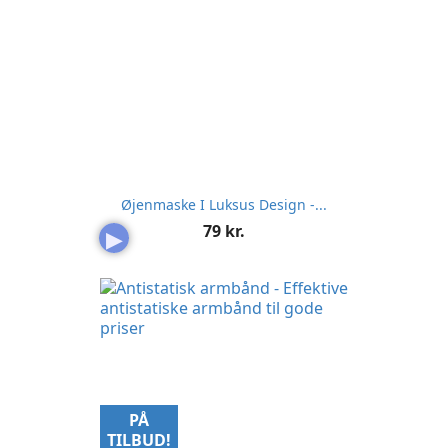
Øjenmaske I Luksus Design -...
Pris
79 kr.
▶
PÅ
TILBUD!