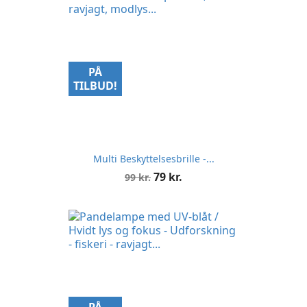
PÅ
TILBUD!
Multi Beskyttelsesbrille -...
Normalpris
Pris
79 kr.
99 kr.