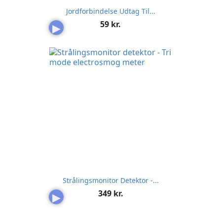
Jordforbindelse Udtag Til...
Pris
59 kr.
▶
Strålingsmonitor Detektor -...
Pris
349 kr.
▶