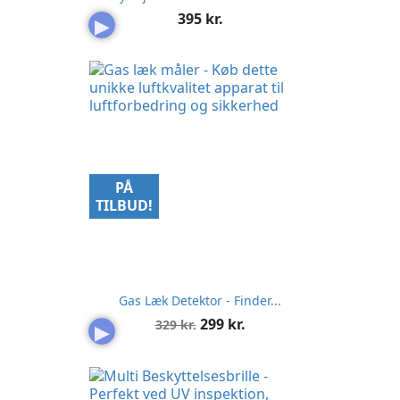
Pris
395 kr.
▶
PÅ
TILBUD!
Gas Læk Detektor - Finder...
Normalpris
Pris
299 kr.
329 kr.
▶