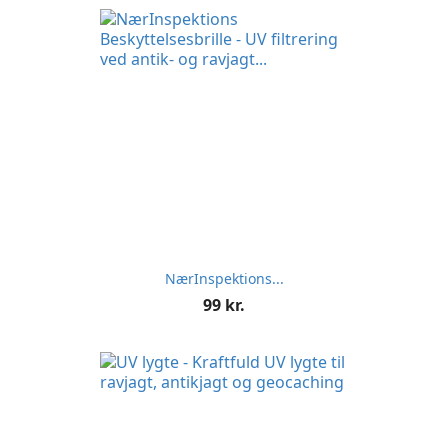
NærInspektions...
Pris
99 kr.