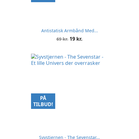
Antistatisk Armbånd Med...
Normalpris
Pris
19 kr.
69 kr.
PÅ
TILBUD!
Syvstjernen - The Sevenstar...