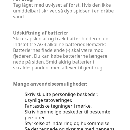
Tag låget med uv-lyset af først. Hvis den ikke
umiddelbart skriver, så dyp spidsen i en dråbe
vand.
Udskiftning af batterier
Skru kapslen af og træk batteriholderen ud.
Indsæt tre AG3 alkaline batterier. Bemærk:
Batteriernes flade ende (-) skal være mod
fjederen. Du kan købe batterierne længere
nede på siden. Smid aldrig batterier i
skraldespanden, men aflever til genbrug.
Mange anvendelsesmuligheder:
Skriv skjulte personlige beskeder,
usynlige tatoveringer.
Fantastiske tegninger i mørke.
Skriv hemmelige beskeder til bestemte
personer.
Styrkelse af indælring og hukommelse.
Se det tegnede og skrevne med pennens