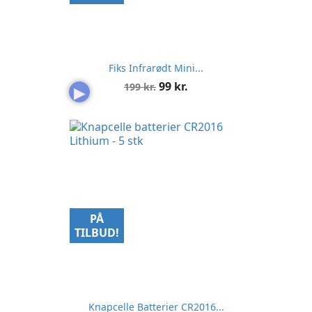
Fiks Infrarødt Mini...
Normalpris
Pris
99 kr.
199 kr.
▶
PÅ
TILBUD!
Knapcelle Batterier CR2016...