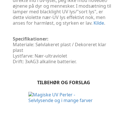
direkte ind i uv-lyset, peg ikke mod hovedet/
øjnene på dyr og mennesker. I modsætning til
lamper med blacklight UV lys/"sort lys", er
dette violette nær-UV lys effektivt nok, men
anses for harmløst, og styrken er lav.
Kilde
.
Specifikationer:
Materiale: Sølvlakeret plast / Dekoreret klar
plast
Lystfarve: Nær-ultraviolet
Drift: 3xAG3 alkaline batterier.
TILBEHØR OG FORSLAG