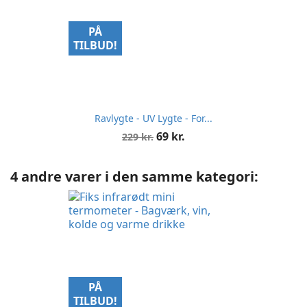
PÅ
TILBUD!
Ravlygte - UV Lygte - For...
Normalpris
Pris
69 kr.
229 kr.
4 andre varer i den samme kategori:
PÅ
TILBUD!