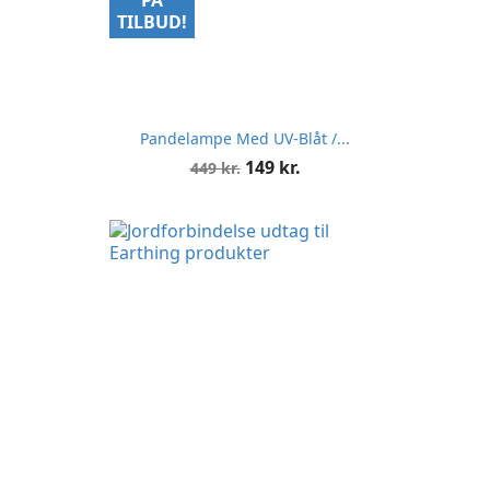
PÅ
TILBUD!
Pandelampe Med UV-Blåt /...
Normalpris
Pris
149 kr.
449 kr.