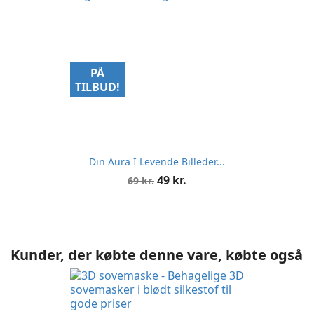
PÅ
TILBUD!
Din Aura I Levende Billeder...
Normalpris
Pris
49 kr.
69 kr.
Kunder, der købte denne vare, købte også