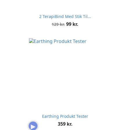
2 TerapiBind Med Stik Til...
Normalpris
Pris
99 kr.
129 kr.
Earthing Produkt Tester
Pris
359 kr.
▶