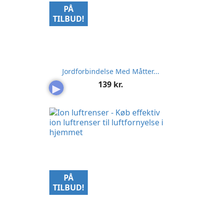
PÅ
TILBUD!
Jordforbindelse Med Måtter...
Pris
139 kr.
▶
PÅ
TILBUD!