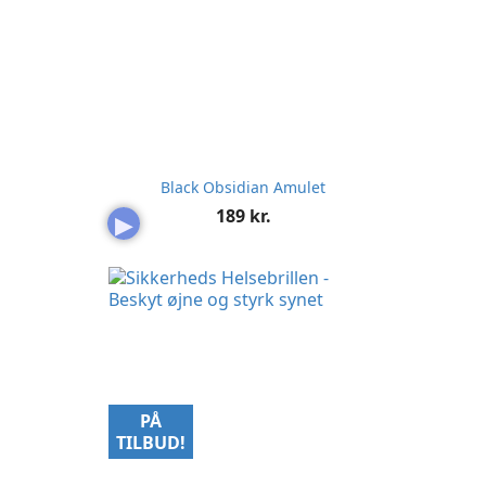
Black Obsidian Amulet
Pris
189 kr.
▶
PÅ
TILBUD!