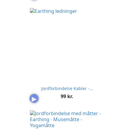
Jordforbindelse Kabler -...
Pris
99 kr.
▶