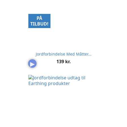
PÅ
TILBUD!
Jordforbindelse Med Måtter...
Pris
139 kr.
▶