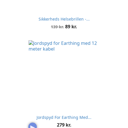
Sikkerheds Helsebrillen -...
Normalpris
Pris
89 kr.
139 kr.
Jordspyd For Earthing Med...
Pris
279 kr.
▶