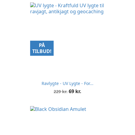
PÅ
TILBUD!
Ravlygte - UV Lygte - For...
Normalpris
Pris
69 kr.
229 kr.