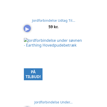
Jordforbindelse Udtag Til...
Pris
59 kr.
▶
PÅ
TILBUD!
Jordforbindelse Under...