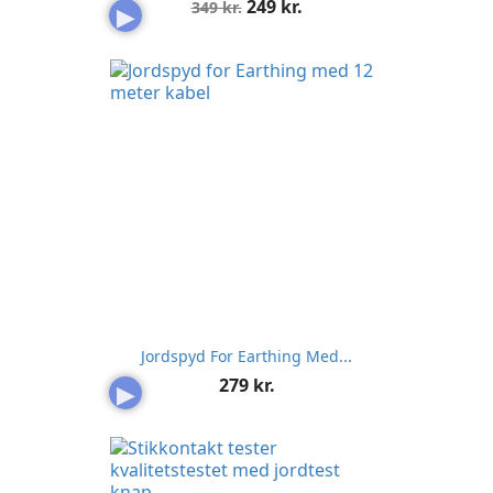
Normalpris
Pris
249 kr.
349 kr.
▶
Jordspyd For Earthing Med...
Pris
279 kr.
▶