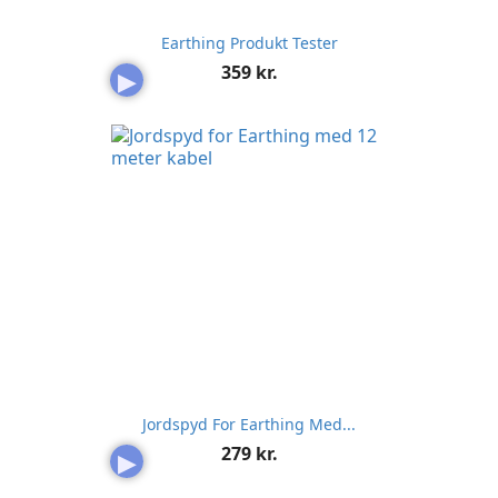
Earthing Produkt Tester
Pris
359 kr.
▶
Jordspyd For Earthing Med...
Pris
279 kr.
▶