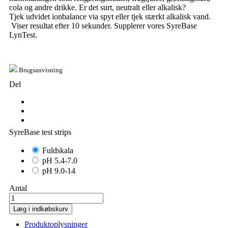
cola og andre drikke. Er det surt, neutralt eller alkalisk?
Tjek udvidet ionbalance via spyt eller tjek stærkt alkalisk vand.
Viser resultat efter 10 sekunder. Supplerer vores SyreBase
LynTest.
Brugsanvisning
Del
SyreBase test strips
Fuldskala
pH 5.4-7.0
pH 9.0-14
Antal
Læg i indkøbskurv
Produktoplysninger