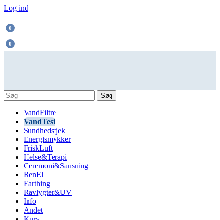
Log ind
0
0
Søg
VandFiltre
VandTest
Sundhedstjek
Energismykker
FriskLuft
Helse&Terapi
Ceremoni&Sansning
RenEl
Earthing
Ravlygter&UV
Info
Andet
Kurv