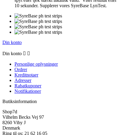
spyt eller tjek stærkt alkalisk vand. Viser resultat efter
10 sekunder. Supplerer vores SyreBase LynTest.
Din konto
Din konto


Personlige oplysninger
Ordrer
Kreditnotaer
Adresser
Rabatkuponer
Notifikationer
Butiksinformation
Shop7d
Vilhelm Becks Vej 97
8260 Viby J
Denmark
Ring til os:
21 62 16 05