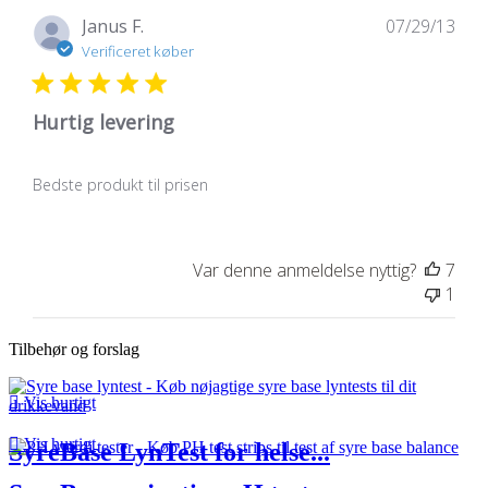
Udg
Janus F.
07/29/13
Verificeret køber
Hurtig levering
Bedste produkt til prisen
Var denne anmeldelse nyttig?
7
1
Tilbehør og forslag

Vis hurtigt

Vis hurtigt
SyreBase LynTest for helse...