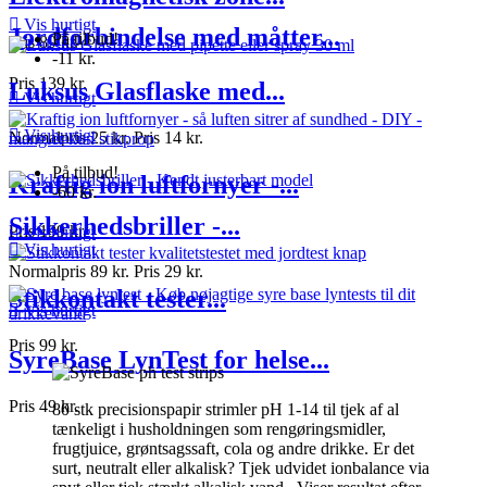

Vis hurtigt
Jordforbindelse med måtter...
På tilbud!
Pris
89 kr.
-11 kr.
Pris
139 kr.
Luksus Glasflaske med...

Vis hurtigt

Vis hurtigt
Normalpris
25 kr.
Pris
14 kr.
På tilbud!
Kraftig ion luftfornyer -...
-60 kr.
Sikkerhedsbriller -...
Pris
199 kr.

Vis hurtigt

Vis hurtigt
Normalpris
89 kr.
Pris
29 kr.
Stikkontakt tester...

Vis hurtigt
Pris
99 kr.
SyreBase LynTest for helse...
Pris
49 kr.
80 stk precisionspapir strimler pH 1-14 til tjek af al
tænkeligt i husholdningen som rengøringsmidler,
frugtjuice, grøntsagssaft, cola og andre drikke. Er det
surt, neutralt eller alkalisk? Tjek udvidet ionbalance via