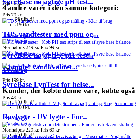
SyreBase nøjagtige pH test...
Pris
49 kr.
4 andre varer i den samme kategori:
Pris
79 kr.
På tilbud!
-150 kr.
TDS vandtester med ppm og...

Vis hurtigt

Vis hurtigt
Normalpris
249 kr.
Pris
99 kr.

Vis hurtigt
SyreBase nøjagtige pH test...
Komplet vandkvalitet...
Pris
79 kr.

Vis hurtigt
Pris
199 kr.
SyreBase LynTest for helse...
Kunder, der købte denne vare, købte også
Pris
49 kr.
På tilbud!
-160 kr.
Ravlygte - UV lygte - For...

Vis hurtigt

Vis hurtigt
Normalpris
229 kr.
Pris
69 kr.
På tilbud!
Elektromagnetisk zone...