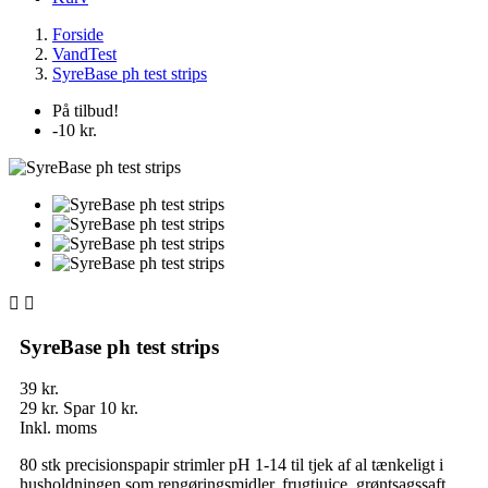
Forside
VandTest
SyreBase ph test strips
På tilbud!
-10 kr.


SyreBase ph test strips
39 kr.
29 kr.
Spar 10 kr.
Inkl. moms
80 stk precisionspapir strimler pH 1-14 til tjek af al tænkeligt i
husholdningen som rengøringsmidler, frugtjuice, grøntsagssaft,