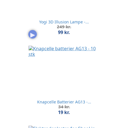
Yogi 3D Illusion Lampe -...
Normalpris
249 kr.
Pris
99 kr.
▶
Knapcelle Batterier AG13 -...
Normalpris
34 kr.
Pris
19 kr.