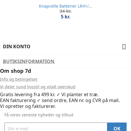
Knapcelle Batterier LR41/...
Normalpris
34 kr.
Pris
5 kr.

DIN KONTO
BUTIKSINFORMATION
Om shop 7d
Info og betingelser
Vi deler sund livsstil og vitalt overskud
Gratis levering fra 499 kr. ✓ Vi planter et træ.
EAN fakturering ✓ send ordre, EAN nr. og CVR på mail.
Vi opretter og fakturerer.
Få vores seneste nyheder og tilbud