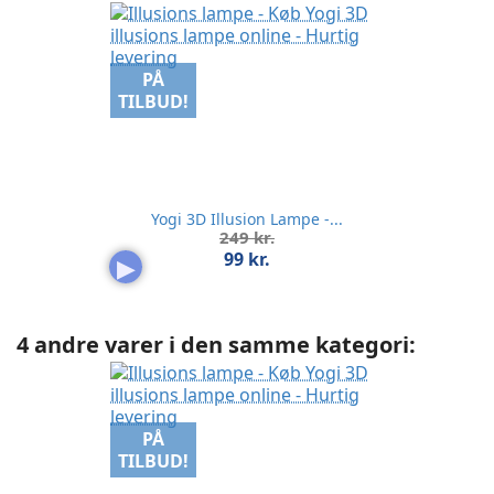
PÅ
TILBUD!
Yogi 3D Illusion Lampe -...
Normalpris
249 kr.
Pris
99 kr.
▶
4 andre varer i den samme kategori:
PÅ
TILBUD!