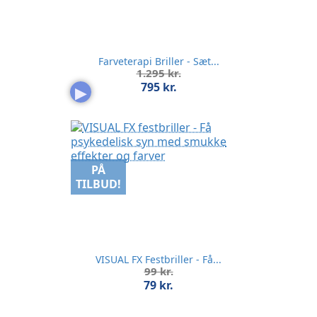
Farveterapi Briller - Sæt...
Normalpris
1.295 kr.
Pris
795 kr.
▶
PÅ
TILBUD!
VISUAL FX Festbriller - Få...
Normalpris
99 kr.
Pris
79 kr.