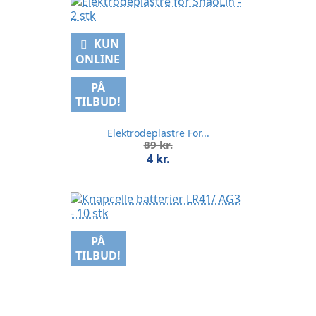
KUN
ONLINE
PÅ
TILBUD!
Elektrodeplastre For...
Normalpris
89 kr.
Pris
4 kr.
PÅ
TILBUD!