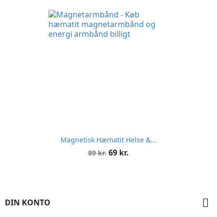
Magnetisk Hæmatit Helse &...
Normalpris
Pris
69 kr.
89 kr.

DIN KONTO