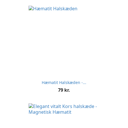
Hæmatit Halskæden -...
Pris
79 kr.