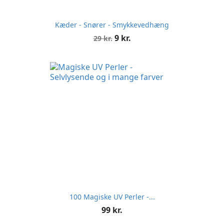
Kæder - Snører - Smykkevedhæng
Normalpris
Pris
9 kr.
29 kr.
100 Magiske UV Perler -...
Pris
99 kr.