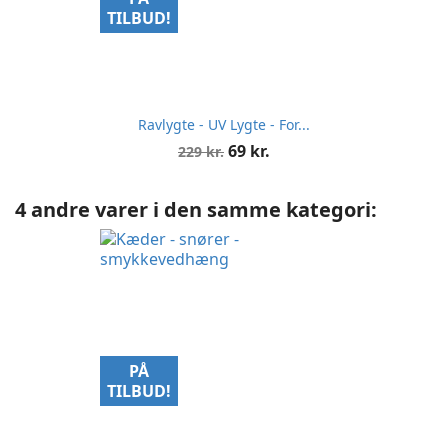
TILBUD!
Ravlygte - UV Lygte - For...
Normalpris
Pris
69 kr.
229 kr.
4 andre varer i den samme kategori:
PÅ
TILBUD!