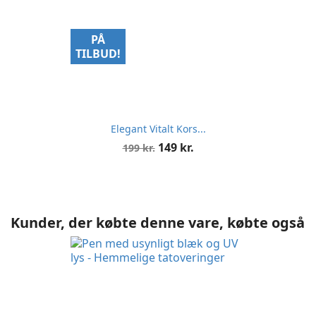
PÅ
TILBUD!
Elegant Vitalt Kors...
Normalpris
Pris
149 kr.
199 kr.
Kunder, der købte denne vare, købte også