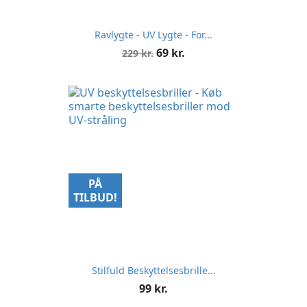
Ravlygte - UV Lygte - For...
Normalpris
Pris
69 kr.
229 kr.
PÅ
TILBUD!
Stilfuld Beskyttelsesbrille...
Pris
99 kr.