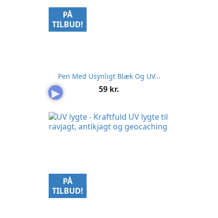
PÅ
TILBUD!
Pen Med Usynligt Blæk Og UV...
Pris
59 kr.
▶
PÅ
TILBUD!