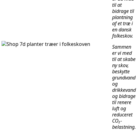
til at
bidrage til
plantning
af et træ i
en dansk
folkeskov.
Sammen
er vi med
til at skabe
ny skov,
beskytte
grundvand
og
drikkevand
og bidrage
til renere
luft og
reduceret
CO₂-
belastning.