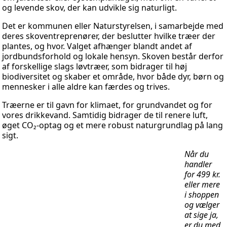
og levende skov, der kan udvikle sig naturligt.
Det er kommunen eller Naturstyrelsen, i samarbejde med
deres skoventreprenører, der beslutter hvilke træer der
plantes, og hvor. Valget afhænger blandt andet af
jordbundsforhold og lokale hensyn. Skoven består derfor
af forskellige slags løvtræer, som bidrager til høj
biodiversitet og skaber et område, hvor både dyr, børn og
mennesker i alle aldre kan færdes og trives.
Træerne er til gavn for klimaet, for grundvandet og for
vores drikkevand. Samtidig bidrager de til renere luft,
øget CO₂-optag og et mere robust naturgrundlag på lang
sigt.
Når du
handler
for 499 kr.
eller mere
i shoppen
og vælger
at sige ja,
er du med