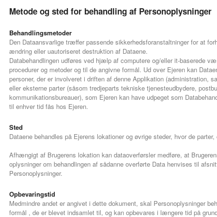
Metode og sted for behandling af Personoplysninger
Behandlingsmetoder
Den Dataansvarlige træffer passende sikkerhedsforanstaltninger for at forhi
ændring eller uautoriseret destruktion af Dataene.
Databehandlingen udføres ved hjælp af computere og/eller it-baserede væ
procedurer og metoder og til de angivne formål. Ud over Ejeren kan Dataen
personer, der er involveret i driften af denne Applikation (administration, 
eller eksterne parter (såsom tredjeparts tekniske tjenesteudbydere, postb
kommunikationsbureauer), som Ejeren kan have udpeget som Databehandle
til enhver tid fås hos Ejeren.
Sted
Dataene behandles på Ejerens lokationer og øvrige steder, hvor de parter, d
Afhængigt af Brugerens lokation kan dataoverførsler medføre, at Brugerens 
oplysninger om behandlingen af sådanne overførte Data henvises til afsni
Personoplysninger.
Opbevaringstid
Medmindre andet er angivet i dette dokument, skal Personoplysninger be
formål , de er blevet indsamlet til, og kan opbevares i længere tid på grund