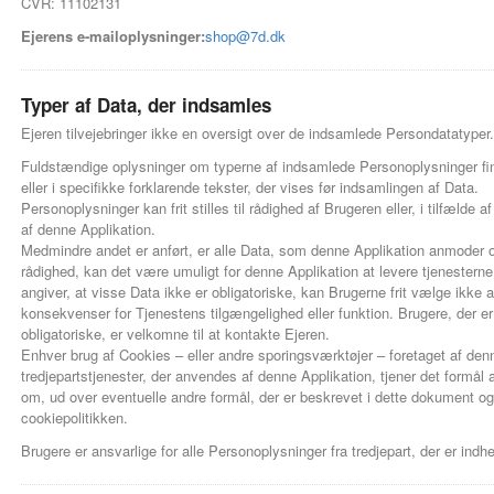
CVR: 11102131
Ejerens e-mailoplysninger:
shop@7d.dk
Typer af Data, der indsamles
Ejeren tilvejebringer ikke en oversigt over de indsamlede Persondatatyper.
Fuldstændige oplysninger om typerne af indsamlede Personoplysninger findes
eller i specifikke forklarende tekster, der vises før indsamlingen af Data.
Personoplysninger kan frit stilles til rådighed af Brugeren eller, i tilfæld
af denne Applikation.
Medmindre andet er anført, er alle Data, som denne Applikation anmoder om,
rådighed, kan det være umuligt for denne Applikation at levere tjenesterne.
angiver, at visse Data ikke er obligatoriske, kan Brugerne frit vælge ikke 
konsekvenser for Tjenestens tilgængelighed eller funktion. Brugere, der er
obligatoriske, er velkomne til at kontakte Ejeren.
Enhver brug af Cookies – eller andre sporingsværktøjer – foretaget af denne
tredjepartstjenester, der anvendes af denne Applikation, tjener det formå
om, ud over eventuelle andre formål, der er beskrevet i dette dokument og 
cookiepolitikken.
Brugere er ansvarlige for alle Personoplysninger fra tredjepart, der er indhen