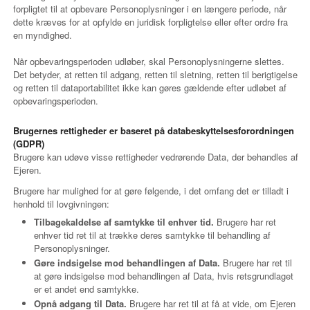
forpligtet til at opbevare Personoplysninger i en længere periode, når
dette kræves for at opfylde en juridisk forpligtelse eller efter ordre fra
en myndighed.
Når opbevaringsperioden udløber, skal Personoplysningerne slettes.
Det betyder, at retten til adgang, retten til sletning, retten til berigtigelse
og retten til dataportabilitet ikke kan gøres gældende efter udløbet af
opbevaringsperioden.
Brugernes rettigheder er baseret på databeskyttelsesforordningen
(GDPR)
Brugere kan udøve visse rettigheder vedrørende Data, der behandles af
Ejeren.
Brugere har mulighed for at gøre følgende, i det omfang det er tilladt i
henhold til lovgivningen:
Tilbagekaldelse af samtykke til enhver tid.
Brugere har ret
enhver tid ret til at trække deres samtykke til behandling af
Personoplysninger.
Gøre indsigelse mod behandlingen af Data.
Brugere har ret til
at gøre indsigelse mod behandlingen af Data, hvis retsgrundlaget
er et andet end samtykke.
Opnå adgang til Data.
Brugere har ret til at få at vide, om Ejeren