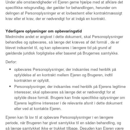
Under alle omstændigheder vil Ejeren gerne hjælpe med at afklare det
specifikke retsgrundlag, der gælder for behandlingen, herunder om
delingen af Personoplysninger er et lovbestemt eller kontraktmæssigt
krav eller et krav, der er nødvendigt for at indgå en kontrakt.
Yderligere oplysninger om opbevaringstid
Medmindre andet er angivet i dette dokument, skal Personoplysninger
behandles og opbevares, så længe det kræves af det formål , de er
blevet indsamlet til, og kan opbevares i længere tid på grund af
gældende juridisk forpligtelse eller baseret på Brugernes samtykke.
Derfor:
opbevares Personoplysninger, der indsamles med henblik på
opfyldelse af en kontrakt mellem Ejeren og Brugeren, indtil
kontrakten er opfyldt.
Personoplysninger, der indsamles med henblik på Ejerens legitime
interesser, skal opbevares så længe det er nødvendigt for at
opfylde disse formål. Brugere kan finde specifikke oplysninger om
Ejerens legitime interesser i de relevante afsnit i dette dokument
eller ved at kontakte Ejeren.
Ejeren kan få lov til at opbevare Personoplysninger i en længere
periode, når Brugeren har givet samtykke til en sådan behandling, og
så længe samtykket ikke er trukket tilbage. Desuden kan Ejeren være