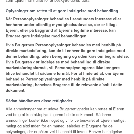
som Ejeren har truffet for at beskytte deres Data.
Oplysninger om retten til at gøre indsigelse mod behandling
Når Personoplysninger behandles i samfundets interesse eller
henhører under offentlig myndighedsudøvelse, der er tillagt
Ejeren, eller på baggrund af Ejerens legitime interesse, kan
Brugere gøre indsigelse mod behandlingen.
Hvis Brugernes Personoplysninger behandles med henblik på
direkte markedsføring, kan de til enhver tid gøre indsigelse mod
denne behandling, uden beregning og uden krav om begrundelse.
Hvis Brugeren gør indsigelse mod behandling til direkte
markedsføringsformål, vil Personoplysningerne ikke længere
blive behandlet til sådanne formål. For at finde ud af, om Ejeren
behandler Personoplysninger med henblik på direkte
markedsføring, henvises Brugerne til de relevante afsnit i dette
dokument.
Sådan håndhæves disse rettigheder
Alle anmodninger om at udøve Brugerrettigheder kan rettes til Ejeren
ved brug af kontaktoplysningerne i dette dokument. Sådanne
anmodninger koster ikke noget og vil blive besvaret af Ejeren hurtigst
muligt og altid inden for en måned, således at Brugerne får de
oplysninger, der er påkrævet i henhold til loven. Enhver berigtigelse