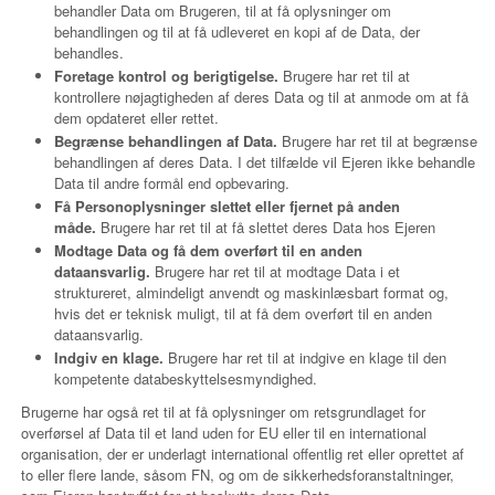
behandler Data om Brugeren, til at få oplysninger om
behandlingen og til at få udleveret en kopi af de Data, der
behandles.
Foretage kontrol og berigtigelse.
Brugere har ret til at
kontrollere nøjagtigheden af deres Data og til at anmode om at få
dem opdateret eller rettet.
Begrænse behandlingen af Data.
Brugere har ret til at begrænse
behandlingen af deres Data. I det tilfælde vil Ejeren ikke behandle
Data til andre formål end opbevaring.
Få Personoplysninger slettet eller fjernet på anden
måde.
Brugere har ret til at få slettet deres Data hos Ejeren
Modtage Data og få dem overført til en anden
dataansvarlig.
Brugere har ret til at modtage Data i et
struktureret, almindeligt anvendt og maskinlæsbart format og,
hvis det er teknisk muligt, til at få dem overført til en anden
dataansvarlig.
Indgiv en klage.
Brugere har ret til at indgive en klage til den
kompetente databeskyttelsesmyndighed.
Brugerne har også ret til at få oplysninger om retsgrundlaget for
overførsel af Data til et land uden for EU eller til en international
organisation, der er underlagt international offentlig ret eller oprettet af
to eller flere lande, såsom FN, og om de sikkerhedsforanstaltninger,