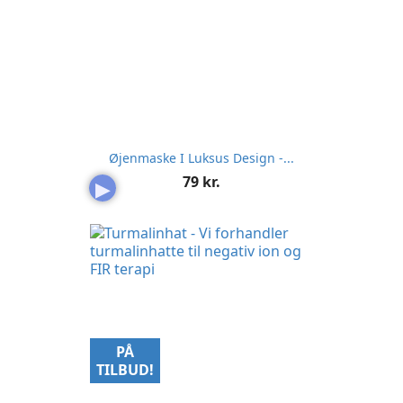
Øjenmaske I Luksus Design -...
Pris
79 kr.
▶
PÅ
TILBUD!