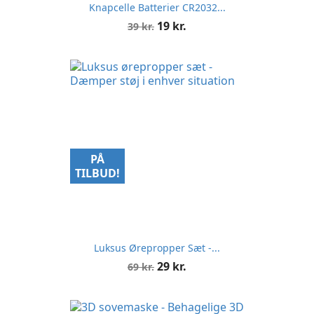
Knapcelle Batterier CR2032...
Normalpris
Pris
19 kr.
39 kr.
PÅ
TILBUD!
Luksus Ørepropper Sæt -...
Normalpris
Pris
29 kr.
69 kr.