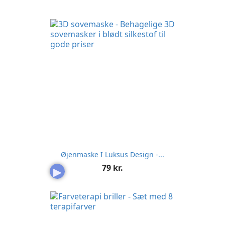
Øjenmaske I Luksus Design -...
Pris
79 kr.
▶