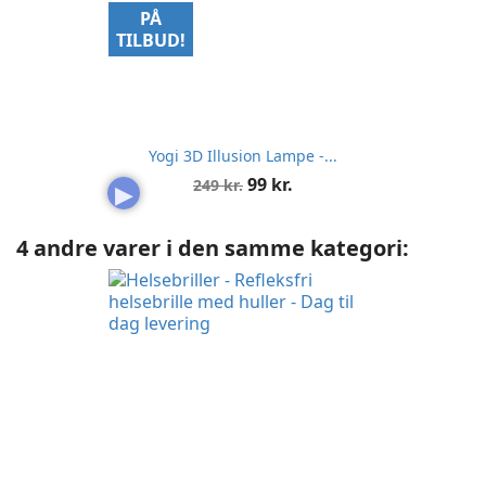
PÅ
TILBUD!
Yogi 3D Illusion Lampe -...
Normalpris
Pris
99 kr.
249 kr.
▶
4 andre varer i den samme kategori: