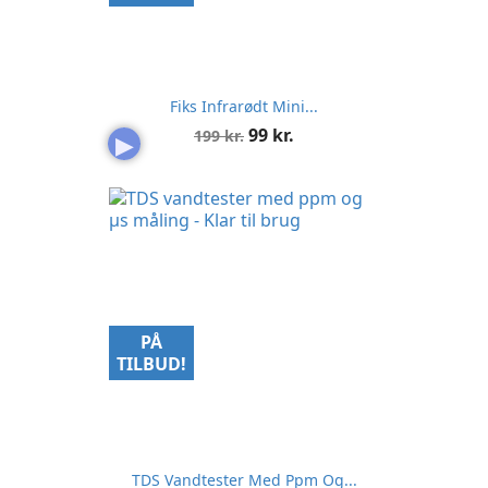
Fiks Infrarødt Mini...
Normalpris
Pris
99 kr.
199 kr.
▶
PÅ
TILBUD!
TDS Vandtester Med Ppm Og...