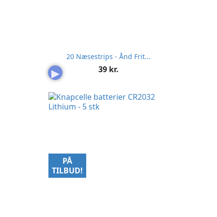
20 Næsestrips - Ånd Frit...
Pris
39 kr.
▶
PÅ
TILBUD!