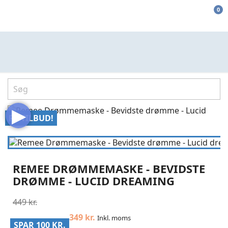
0
▶
PÅ TILBUD!
REMEE DRØMMEMASKE - BEVIDSTE
DRØMME - LUCID DREAMING
449 kr.
349 kr.
Inkl. moms
SPAR 100 KR.