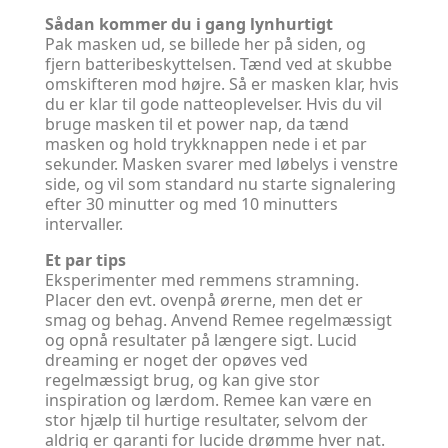
Sådan kommer du i gang lynhurtigt
Pak masken ud, se billede her på siden, og
fjern batteribeskyttelsen. Tænd ved at skubbe
omskifteren mod højre. Så er masken klar, hvis
du er klar til gode natteoplevelser. Hvis du vil
bruge masken til et power nap, da tænd
masken og hold trykknappen nede i et par
sekunder. Masken svarer med løbelys i venstre
side, og vil som standard nu starte signalering
efter 30 minutter og med 10 minutters
intervaller.
Et par tips
Eksperimenter med remmens stramning.
Placer den evt. ovenpå ørerne, men det er
smag og behag. Anvend Remee regelmæssigt
og opnå resultater på længere sigt. Lucid
dreaming er noget der opøves ved
regelmæssigt brug, og kan give stor
inspiration og lærdom. Remee kan være en
stor hjælp til hurtige resultater, selvom der
aldrig er garanti for lucide drømme hver nat.