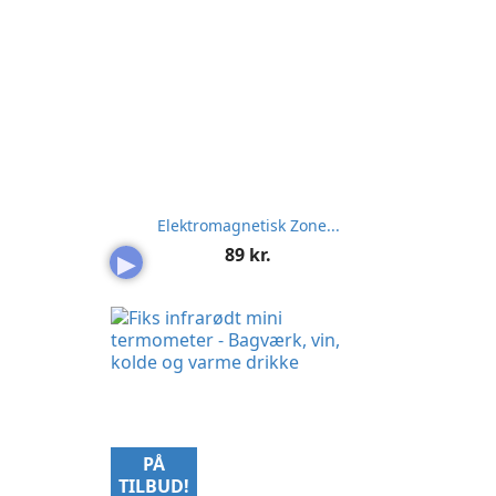
Elektromagnetisk Zone...
Pris
89 kr.
▶
PÅ
TILBUD!