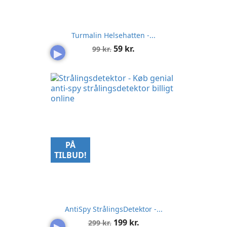
Turmalin Helsehatten -...
Normalpris
Pris
59 kr.
99 kr.
▶
PÅ
TILBUD!
AntiSpy StrålingsDetektor -...
Normalpris
Pris
199 kr.
299 kr.
▶