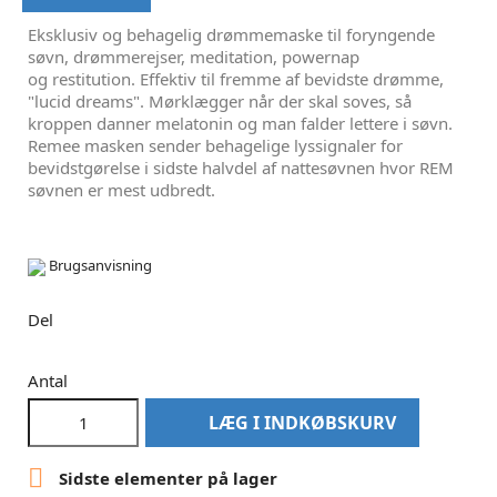
Eksklusiv og behagelig drømmemaske til foryngende
søvn, drømmerejser, meditation, powernap
og restitution. Effektiv til fremme af bevidste drømme,
"lucid dreams". Mørklægger når der skal soves, så
kroppen danner melatonin og man falder lettere i søvn.
Remee masken sender behagelige lyssignaler for
bevidstgørelse i sidste halvdel af nattesøvnen hvor REM
søvnen er mest udbredt.
Brugsanvisning
Del
Antal
LÆG I INDKØBSKURV

Sidste elementer på lager