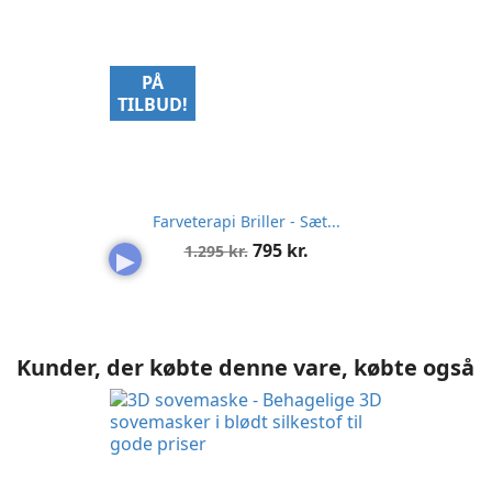
PÅ
TILBUD!
Farveterapi Briller - Sæt...
Normalpris
Pris
795 kr.
1.295 kr.
▶
Kunder, der købte denne vare, købte også