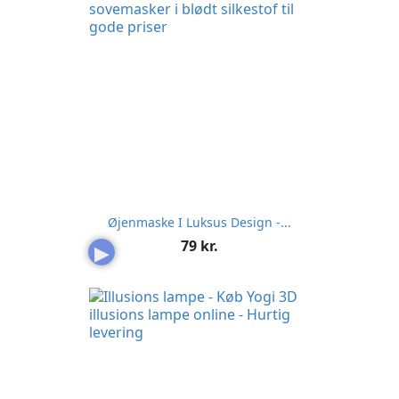
Øjenmaske I Luksus Design -...
Pris
79 kr.
▶