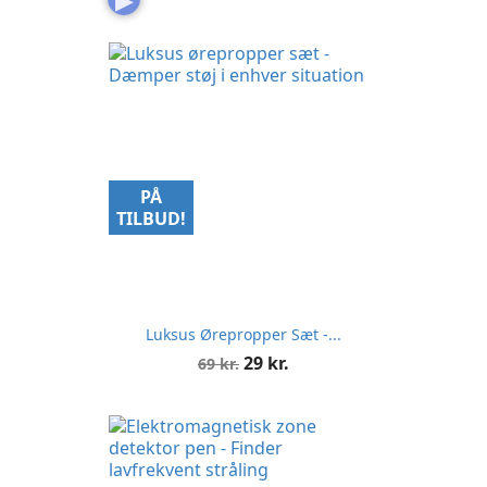
PÅ
TILBUD!
Luksus Ørepropper Sæt -...
Normalpris
Pris
29 kr.
69 kr.