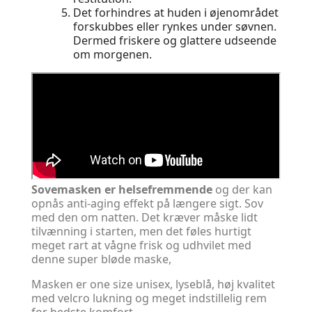
Det forhindres at huden i øjenområdet
forskubbes eller rynkes under søvnen.
Dermed friskere og glattere udseende
om morgenen.
Sovemasken er helsefremmende
og der kan
opnås anti-aging effekt på længere sigt. Sov
med den om natten. Det kræver måske lidt
tilvænning i starten, men det føles hurtigt
meget rart at vågne frisk og udhvilet med
denne super bløde maske,
Masken er one size unisex, lyseblå, høj kvalitet
med velcro lukning og meget indstillelig rem