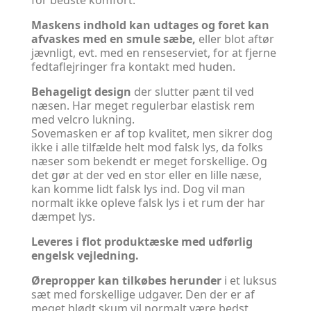
for bedste komfort.
Maskens indhold kan udtages og foret kan
afvaskes med en smule sæbe,
eller blot aftør
jævnligt, evt. med en renseserviet, for at fjerne
fedtaflejringer fra kontakt med huden.
Behageligt design
der slutter pænt til ved
næsen. Har meget regulerbar elastisk rem
med velcro lukning.
Sovemasken er af top kvalitet, men sikrer dog
ikke i alle tilfælde helt mod falsk lys, da folks
næser som bekendt er meget forskellige. Og
det gør at der ved en stor eller en lille næse,
kan komme lidt falsk lys ind. Dog vil man
normalt ikke opleve falsk lys i et rum der har
dæmpet lys.
Leveres i flot produktæske med udførlig
engelsk vejledning.
Ørepropper
kan tilkøbes herunder
i et luksus
sæt med forskellige udgaver. Den der er af
meget blødt skum vil normalt være bedst