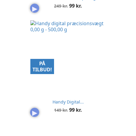
Normalpris
Pris
99 kr.
249 kr.
▶
PÅ
TILBUD!
Handy Digital...
Normalpris
Pris
99 kr.
149 kr.
▶