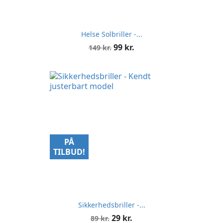
Helse Solbriller -...
Normalpris
Pris
99 kr.
149 kr.
PÅ
TILBUD!
Sikkerhedsbriller -...
Normalpris
Pris
29 kr.
89 kr.