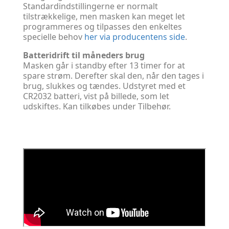
Standardindstillingerne er normalt
tilstrækkelige, men masken kan meget let
programmeres og tilpasses den enkeltes
specielle behov
her via producentens side
.
Batteridrift til måneders brug
Masken går i standby efter 13 timer for at
spare strøm. Derefter skal den, når den tages i
brug, slukkes og tændes. Udstyret med et
CR2032 batteri, vist på billede, som let
udskiftes. Kan tilkøbes under Tilbehør.