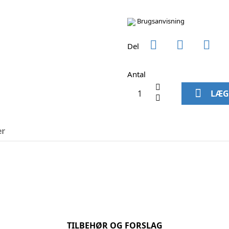
Brugsanvisning
Del
Antal
LÆG
er
TILBEHØR OG FORSLAG