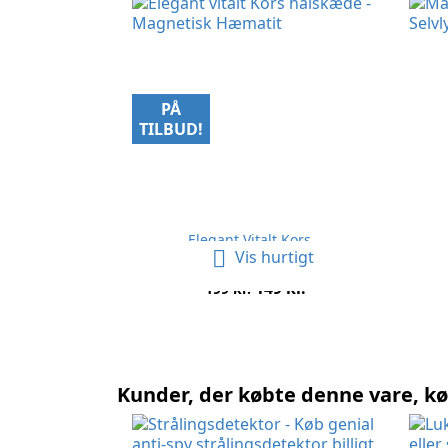
PÅ
TILBUD!
Elegant Vitalt Kors...

Vis hurtigt
Normalpris
Pris
149 kr.
199 kr.
Kunder, der købte denne vare, k