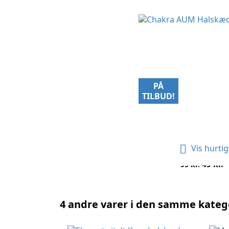
PÅ
TILBUD!

Vis hurtig
Chakra AUM Halskæde -
Normalpris
Pris
49 kr.
99 kr.
4 andre varer i den samme katego