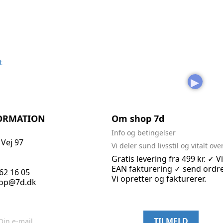
t
For...
Chak
▶
ORMATION
Om shop 7d
Info og betingelser
 Vej 97
Vi deler sund livsstil og vitalt ov
Gratis levering fra 499 kr. ✓ V
EAN fakturering ✓ send ordre,
62 16 05
Vi opretter og fakturerer.
shop@7d.dk