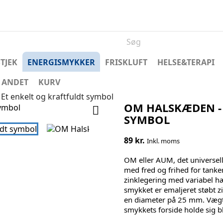
TJEK
ENERGISMYKKER
FRISKLUFT
HELSE&TERAPI
ANDET
KURV
t enkelt og kraftfuldt symbol
OM HALSKÆDEN - 

SYMBOL
89 kr.
Inkl. moms
OM eller AUM, det universell
med fred og frihed for tank
zinklegering med variabel h
smykket er emaljeret støbt 
en diameter på 25 mm. Vægt 
smykkets forside holde sig b