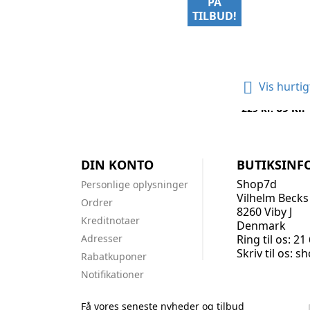
PÅ
TILBUD!

Vis hurtig
Ravlygte - UV Lygte - 
Normalpris
Pris
69 kr.
229 kr.
DIN KONTO
BUTIKSINF
Shop7d
Personlige oplysninger
Vilhelm Becks
Ordrer
8260 Viby J
Kreditnotaer
Denmark
Adresser
Ring til os:
21 
Skriv til os: 
Rabatkuponer
Notifikationer
Få vores seneste nyheder og tilbud