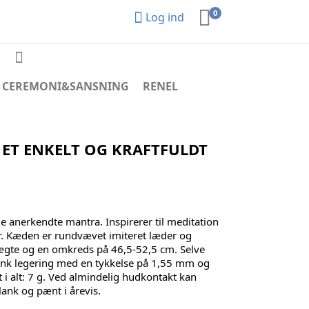
0
Log ind
CEREMONI&SANSNING
RENEL
ET ENKELT OG KRAFTFULDT
e anerkendte mantra. Inspirerer til meditation
er. Kæden er rundvævet imiteret læder og
ægte og en omkreds på 46,5-52,5 cm. Selve
zink legering med en tykkelse på 1,55 mm og
i alt: 7 g. Ved almindelig hudkontakt kan
lank og pænt i årevis.