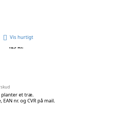

Vis hurtigt
ra AUM Armbånd -...
Pris
129 kr.
erskud
i planter et træ.
 EAN nr. og CVR på mail.