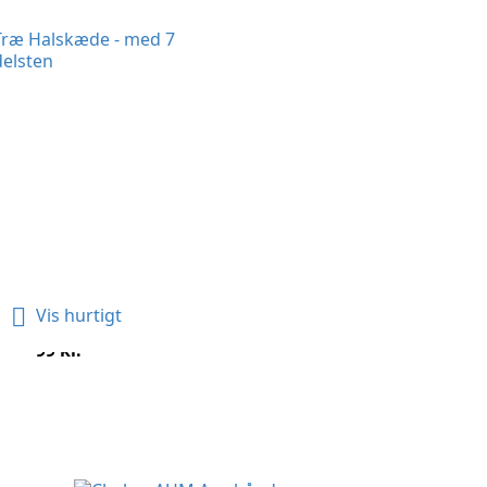

Vis hurtigt
s Træ Halssmykke - 7...
Pris
99 kr.